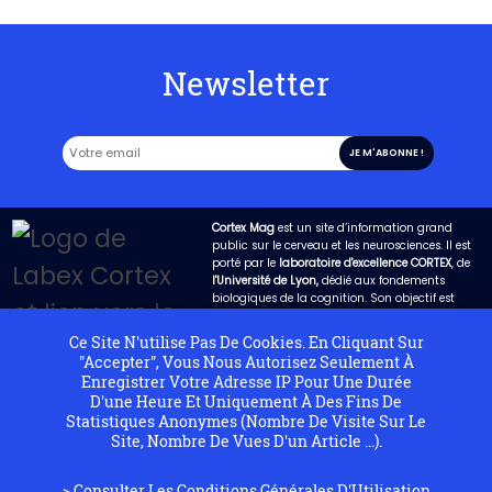
Newsletter
Cortex Mag
est un site d’information grand
public sur le cerveau et les neurosciences. Il est
porté par le
laboratoire d'excellence CORTEX
, de
l'Université de Lyon,
dédié aux fondements
biologiques de la cognition. Son objectif est
d’expliquer de la manière la plus claire possible
les avancées de la science dans ce domaine et
Ce Site N'utilise Pas De Cookies. En Cliquant Sur
de permettre qu’un dialogue fructueux s’engage
"Accepter", Vous Nous Autorisez Seulement À
entre les chercheurs et la société.
Enregistrer Votre Adresse IP Pour Une Durée
D'une Heure Et Uniquement À Des Fins De
Statistiques Anonymes (nombre De Visite Sur Le
Projet éditorial
Labex Cortex
Contact
Plan du site
Site, Nombre De Vues D'un Article ...).
Charte d’utilisation
Crédits
Mentions légales
> Consulter Les
Conditions Générales D'Utilisation