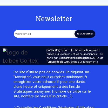
Newsletter
Cortex Mag
est un site d’information grand
public sur le cerveau et les neurosciences. Il est
porté par le
laboratoire d'excellence CORTEX
, de
l'Université de Lyon,
dédié aux fondements
biologiques de la cognition. Son objectif est
d’expliquer de la manière la plus claire possible
Ce site n'utilise pas de cookies. En cliquant sur
les avancées de la science dans ce domaine et
"Accepter", vous nous autorisez seulement à
de permettre qu’un dialogue fructueux s’engage
entre les chercheurs et la société.
enregistrer votre adresse IP pour une durée
d'une heure et uniquement à des fins de
statistiques anonymes (nombre de visite sur le
Projet éditorial
Labex Cortex
Contact
Plan du site
site, nombre de vues d'un article ...).
Charte d’utilisation
Crédits
Mentions légales
> Consulter les
Conditions Générales d'Utilisation