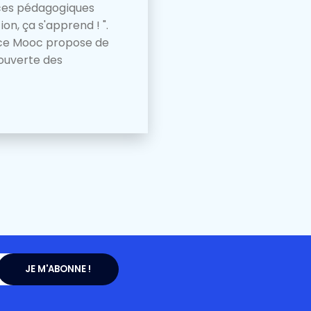
rces pédagogiques
on, ça s'apprend ! ".
, ce Mooc propose de
couverte des