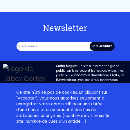
Newsletter
Cortex Mag
est un site d’information grand
public sur le cerveau et les neurosciences. Il est
porté par le
laboratoire d'excellence CORTEX
, de
l'Université de Lyon,
dédié aux fondements
biologiques de la cognition. Son objectif est
d’expliquer de la manière la plus claire possible
Ce site n'utilise pas de cookies. En cliquant sur
les avancées de la science dans ce domaine et
"Accepter", vous nous autorisez seulement à
de permettre qu’un dialogue fructueux s’engage
entre les chercheurs et la société.
enregistrer votre adresse IP pour une durée
d'une heure et uniquement à des fins de
statistiques anonymes (nombre de visite sur le
Projet éditorial
Labex Cortex
Contact
Plan du site
site, nombre de vues d'un article ...).
Charte d’utilisation
Crédits
Mentions légales