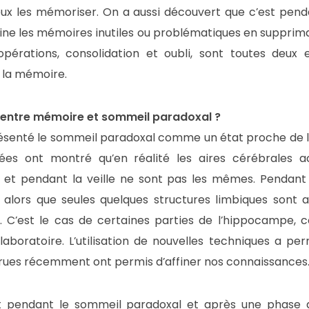
eux les mémoriser. On a aussi découvert que c’est pend
mine les mémoires inutiles ou problématiques en supprim
pérations, consolidation et oubli, sont toutes deux 
 la mémoire.
en entre mémoire et sommeil paradoxal ?
senté le sommeil paradoxal comme un état proche de l’é
ées ont montré qu’en réalité les aires cérébrales a
et pendant la veille ne sont pas les mêmes. Pendant l’é
e, alors que seules quelques structures limbiques sont 
 C’est le cas de certaines parties de l’hippocampe,
oratoire. L’utilisation de nouvelles techniques a permi
arues récemment ont permis d’affiner nos connaissances
nt pendant le sommeil paradoxal et après une phase 