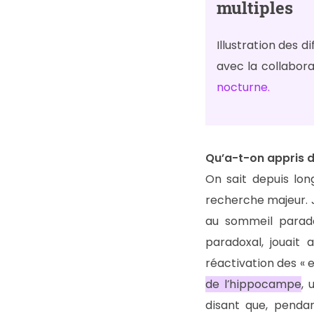
multiples
Illustration des d
avec la collabor
nocturne.
Qu’a-t-on appris d
On sait depuis lo
recherche majeur. J
au sommeil parado
paradoxal, jouait 
réactivation des «
de l’hippocampe
, 
disant que, pendan