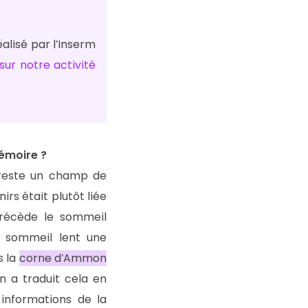
éalisé par l’Inserm
sur notre activité
mémoire ?
 reste un champ de
rs était plutôt liée
précède le sommeil
le sommeil lent une
s la
corne d’Ammon
n a traduit cela en
 informations de la