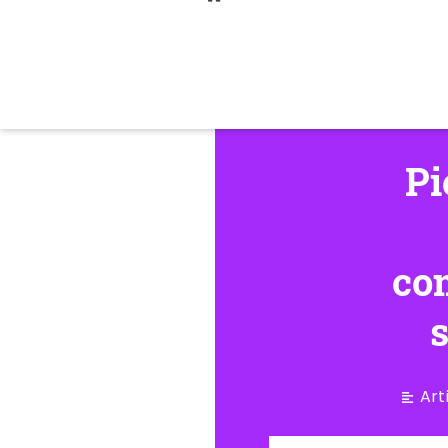
Pi
co
Art