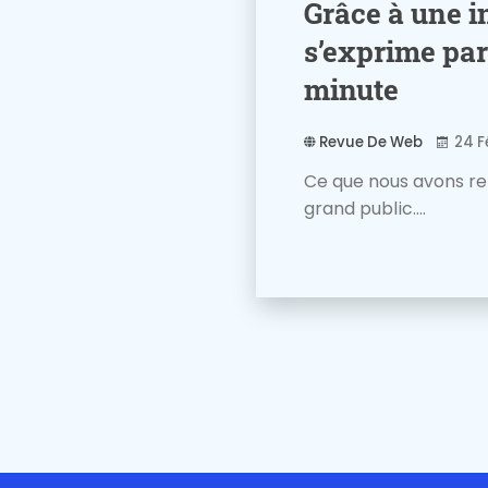
Grâce à une i
s’exprime par
minute
Revue De Web
24 F
Ce que nous avons re
grand public....