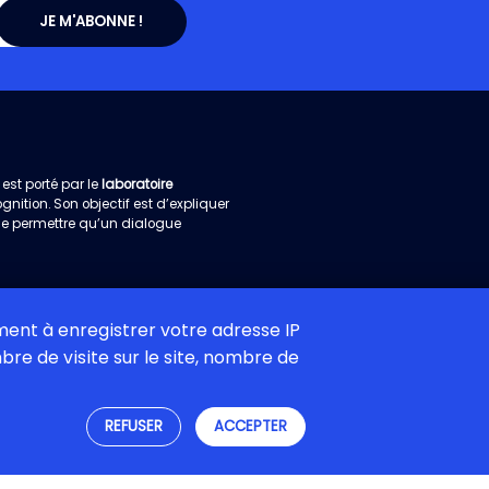
est porté par le
laboratoire
ition. Son objectif est d’expliquer
de permettre qu’un dialogue
ement à enregistrer votre adresse IP
re de visite sur le site, nombre de
s
Mentions légales
REFUSER
ACCEPTER
On The Road
- Design:
GDOTR