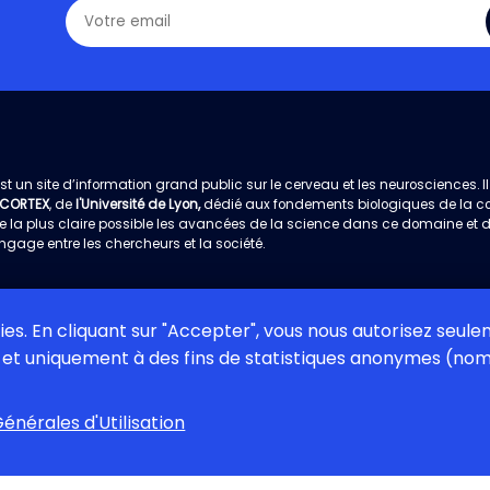
st un site d’information grand public sur le cerveau et les neurosciences. Il 
 CORTEX
, de
l'Université de Lyon,
dédié aux fondements biologiques de la cogn
e la plus claire possible les avancées de la science dans ce domaine et 
ngage entre les chercheurs et la société.
kies. En cliquant sur "Accepter", vous nous autorisez seul
et uniquement à des fins de statistiques anonymes (nomb
bex Cortex
Contact
Plan du site
Charte d’utilisation
Crédit
énérales d'Utilisation
 neurosciences pour tous © Copyright 2026 -
Développement:
Web Makers 