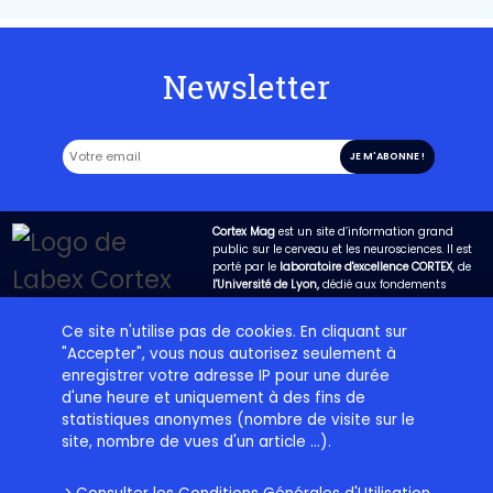
Newsletter
Cortex Mag
est un site d’information grand
public sur le cerveau et les neurosciences. Il est
porté par le
laboratoire d'excellence CORTEX
, de
l'Université de Lyon,
dédié aux fondements
biologiques de la cognition. Son objectif est
d’expliquer de la manière la plus claire possible
Ce site n'utilise pas de cookies. En cliquant sur
les avancées de la science dans ce domaine et
"Accepter", vous nous autorisez seulement à
de permettre qu’un dialogue fructueux s’engage
entre les chercheurs et la société.
enregistrer votre adresse IP pour une durée
d'une heure et uniquement à des fins de
statistiques anonymes (nombre de visite sur le
Projet éditorial
Labex Cortex
Contact
Plan du site
site, nombre de vues d'un article ...).
Charte d’utilisation
Crédits
Mentions légales