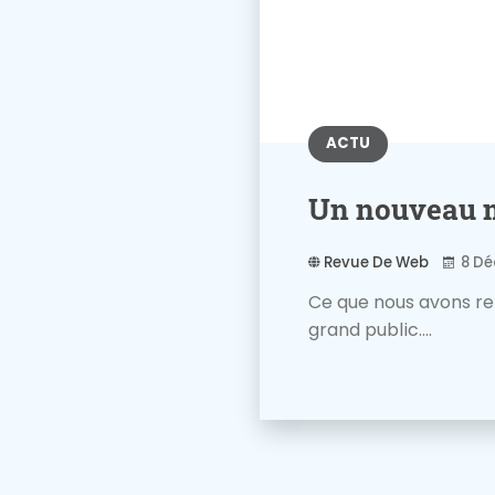
ACTU
Un nouveau m
Revue De Web
8 Dé
Ce que nous avons re
grand public....