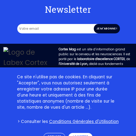
Newsletter
Cortex Mag
est un site d’information grand
public sur le cerveau et les neurosciences. Il est
porté par le
laboratoire d'excellence CORTEX
, de
l'Université de Lyon,
dédié aux fondements
biologiques de la cognition. Son objectif est
d’expliquer de la manière la plus claire possible
Ce site n'utilise pas de cookies. En cliquant sur
les avancées de la science dans ce domaine et
"Accepter", vous nous autorisez seulement à
de permettre qu’un dialogue fructueux s’engage
entre les chercheurs et la société.
enregistrer votre adresse IP pour une durée
d'une heure et uniquement à des fins de
statistiques anonymes (nombre de visite sur le
Projet éditorial
Labex Cortex
Contact
Plan du site
site, nombre de vues d'un article ...).
Charte d’utilisation
Crédits
Mentions légales
> Consulter les
Conditions Générales d'Utilisation
Cortex Mag – Cerveau, cognition et neurosciences pour tous © Copyright 2026 -
Développement:
Web Makers On The Road
- Design:
GDOTR