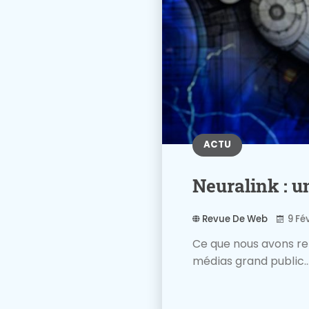
ACTU
Neuralink : u
Revue De Web
9 Fé
Ce que nous avons re
médias grand public..