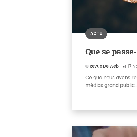
ACTU
Que se passe-
Revue De Web
17 N
Ce que nous avons re
médias grand public...