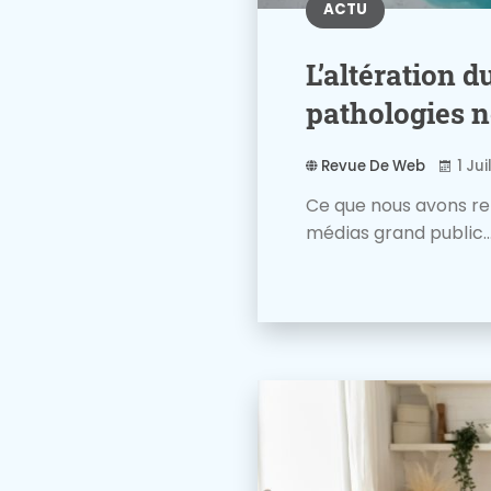
ACTU
L’altération 
pathologies 
Revue De Web
1 Jui
Ce que nous avons re
médias grand public...