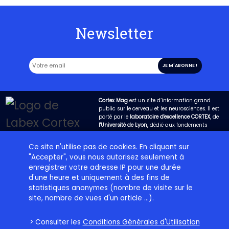
Newsletter
Cortex Mag
est un site d’information grand
public sur le cerveau et les neurosciences. Il est
porté par le
laboratoire d'excellence CORTEX
, de
l'Université de Lyon,
dédié aux fondements
biologiques de la cognition. Son objectif est
d’expliquer de la manière la plus claire possible
Ce site n'utilise pas de cookies. En cliquant sur
les avancées de la science dans ce domaine et
"Accepter", vous nous autorisez seulement à
de permettre qu’un dialogue fructueux s’engage
entre les chercheurs et la société.
enregistrer votre adresse IP pour une durée
d'une heure et uniquement à des fins de
statistiques anonymes (nombre de visite sur le
Projet éditorial
Labex Cortex
Contact
Plan du site
site, nombre de vues d'un article ...).
Charte d’utilisation
Crédits
Mentions légales
> Consulter les
Conditions Générales d'Utilisation
Cortex Mag – Cerveau, cognition et neurosciences pour tous © Copyright 2026 -