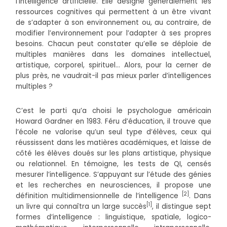
l’intelligence artificielle. Elle désigne généralement les
ressources cognitives qui permettent à un être vivant
de s’adapter à son environnement ou, au contraire, de
modifier l’environnement pour l’adapter à ses propres
besoins. Chacun peut constater qu’elle se déploie de
multiples manières dans les domaines intellectuel,
artistique, corporel, spirituel… Alors, pour la cerner de
plus près, ne vaudrait-il pas mieux parler d’intelligences
multiples ?
C’est le parti qu’a choisi le psychologue américain
Howard Gardner en 1983. Féru d’éducation, il trouve que
l’école ne valorise qu’un seul type d’élèves, ceux qui
réussissent dans les matières académiques, et laisse de
côté les élèves doués sur les plans artistique, physique
ou relationnel. En témoigne, les tests de QI, censés
mesurer l’intelligence. S’appuyant sur l’étude des génies
et les recherches en neurosciences, il propose une
[2]
définition multidimensionnelle de l’intelligence
. Dans
[1]
un livre qui connaîtra un large succès
, il distingue sept
formes d’intelligence : linguistique, spatiale, logico-