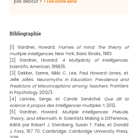
pas debout ?
> Lire notre série
Bibliographie
[1] Gardner, Howard.
Frames of mind: The theory of
multiple intelligences.
New York, Basic Books, 1983.
[2] Gardner, Howard.
A Multiplicity of Intelligences.
Scientific American, 1998/6.
[3] Dekker, Sanne, Nikki C. Lee, Paul Howard-Jones, et
Jelle Jolles.
Neuromyths in Education: Prevalence and
Predictors of Misconceptions among Teachers.
Frontiers
in Psychology 2012/3.
[4] Larivée, Serge, et Carole Senéchal.
Que dit la
science à propos des intelligences multiples ?
, 2012.
[5] Gardner, Howard.
Multiple Intelligences: Prelude,
Theory, and Aftermath.
In Scientists Making a Difference,
édité par Robert J. Sternberg, Susan T. Fiske, et Donald
J. Foss, 167 70. Cambridge: Cambridge University Press,
2016.