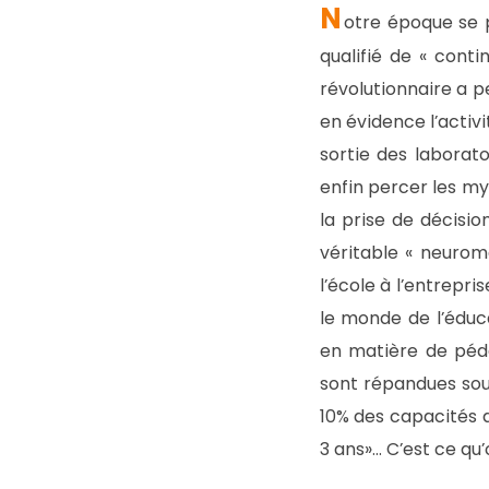
N
otre époque se 
qualifié de « conti
révolutionnaire a p
en évidence l’activ
sortie des laborato
enfin percer les m
la prise de décisio
véritable « neuroma
l’école à l’entrepri
le monde de l’éduc
en matière de péda
sont répandues sous
10% des capacités d
3 ans»… C’est ce qu