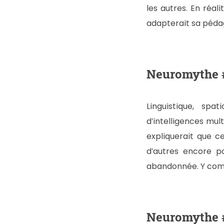
les autres. En réal
adapterait sa pédag
Neuromythe #2
Linguistique, spa
d’intelligences mul
expliquerait que c
d’autres encore p
abandonnée. Y com
Neuromythe #3