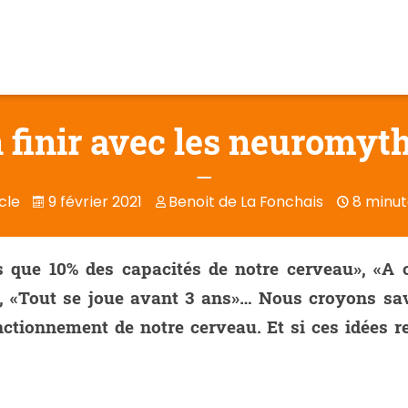
 finir avec les neuromyt
cle
9 février 2021
Benoit de La Fonchais
8 minut
ns que 10% des capacités de notre cerveau», «A 
», «Tout se joue avant 3 ans»… Nous croyons sa
nctionnement de notre cerveau. Et si ces idées r