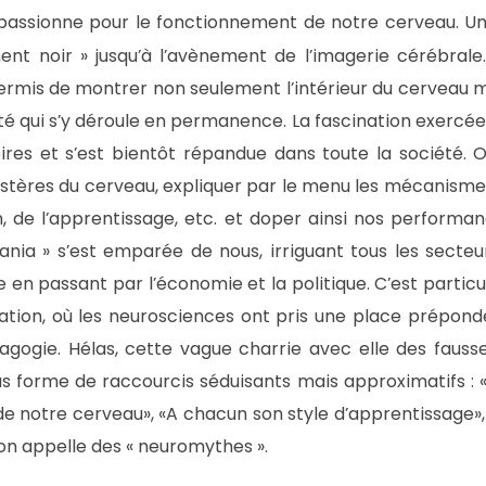
passionne pour le fonctionnement de notre cerveau. U
nent noir » jusqu’à l’avènement de l’imagerie cérébral
ermis de montrer non seulement l’intérieur du cerveau 
ité qui s’y déroule en permanence. La fascination exercé
ires et s’est bientôt répandue dans toute la société. O
ystères du cerveau, expliquer par le menu les mécanisme
n, de l’apprentissage, etc. et doper ainsi nos performa
nia » s’est emparée de nous, irriguant tous les secteu
se en passant par l’économie et la politique. C’est parti
ation, où les neurosciences ont pris une place prépo
gogie. Hélas, cette vague charrie avec elle des fauss
 forme de raccourcis séduisants mais approximatifs : «
e notre cerveau», «A chacun son style d’apprentissage»,
’on appelle des « neuromythes ».