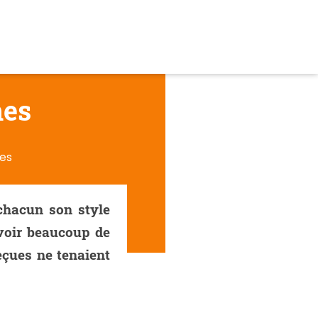
hes
es
chacun son style
voir beaucoup de
eçues ne tenaient