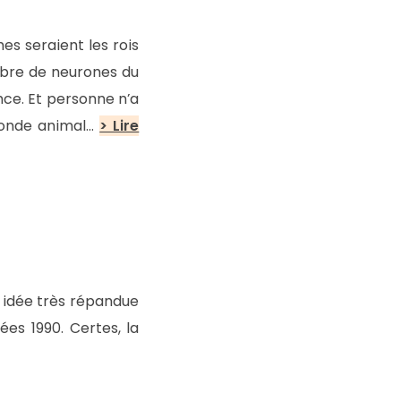
nes seraient les rois
ombre de neurones du
nce. Et personne n’a
 monde animal…
> Lire
e idée très répandue
es 1990. Certes, la