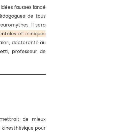
 idées fausses lancé
pédagogues de tous
neuromythes. Il sera
tales et cliniques
aleri, doctorante au
tti, professeur de
rmettrait de mieux
u kinesthésique pour