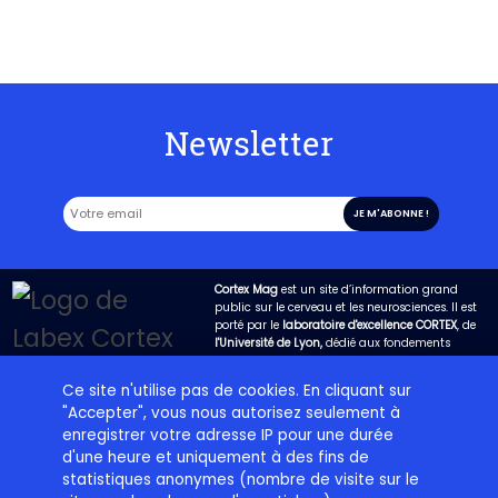
Newsletter
Cortex Mag
est un site d’information grand
public sur le cerveau et les neurosciences. Il est
porté par le
laboratoire d'excellence CORTEX
, de
l'Université de Lyon,
dédié aux fondements
biologiques de la cognition. Son objectif est
d’expliquer de la manière la plus claire possible
Ce site n'utilise pas de cookies. En cliquant sur
les avancées de la science dans ce domaine et
"Accepter", vous nous autorisez seulement à
de permettre qu’un dialogue fructueux s’engage
entre les chercheurs et la société.
enregistrer votre adresse IP pour une durée
d'une heure et uniquement à des fins de
statistiques anonymes (nombre de visite sur le