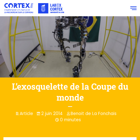
L’exosquelette de la Coupe du
monde
Article
2 juin 2014
Benoit de La Fonchais
0 minutes