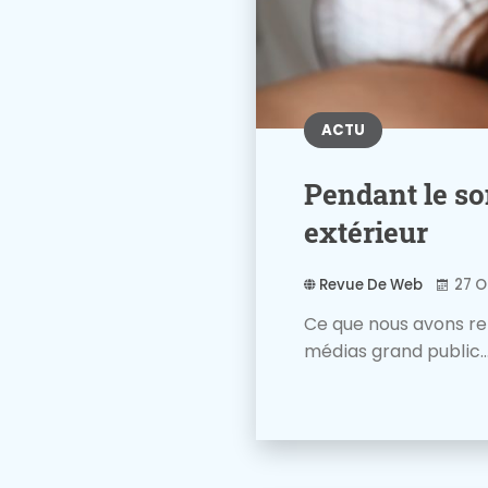
ACTU
Pendant le s
extérieur
Revue De Web
27 O
Ce que nous avons ret
médias grand public...