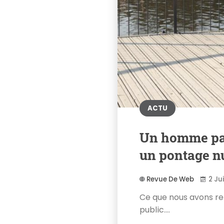
ACTU
Un homme par
un pontage nu
Revue De Web
2 Ju
Ce que nous avons ret
public....